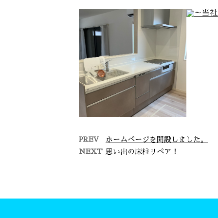
PREV
ホームページを開設しました。
NEXT
思い出の床柱リペア！
～当社、施工例のご紹介～
～当
～当社、施工例のご紹
～
介です～ …